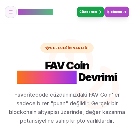
Favoritecode
Cüzdanım
İşletmem
GELECEĞIN VARLIĞI
FAV Coin
Dijital Varlık
Devrimi
Favoritecode cüzdanınızdaki FAV Coin'ler
sadece birer "puan" değildir. Gerçek bir
blockchain altyapısı üzerinde, değer kazanma
potansiyeline sahip kripto varlıklardır.